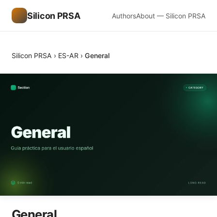
Silicon PRSA
Authors
About — Silicon PRSA
Silicon PRSA
›
ES-AR
›
General
General