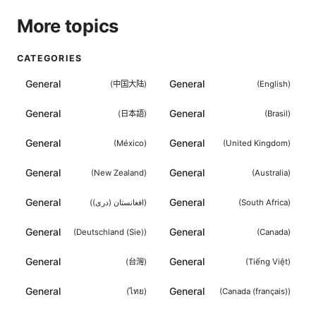
More topics
CATEGORIES
General
General
(
中国大陆
)
(
English
)
General
General
(
日本語
)
(
Brasil
)
General
General
(
México
)
(
United Kingdom
)
General
General
(
New Zealand
)
(
Australia
)
General
General
(
افغانستان (دری)
)
(
South Africa
)
General
General
(
Deutschland (Sie)
)
(
Canada
)
General
General
(
台灣
)
(
Tiếng Việt
)
General
General
(
ไทย
)
(
Canada (français)
)