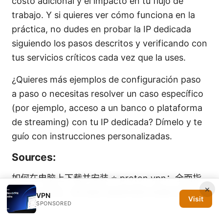
costo adicional y el impacto en tu flujo de
trabajo. Y si quieres ver cómo funciona en la
práctica, no dudes en probar la IP dedicada
siguiendo los pasos descritos y verificando con
tus servicios críticos cada vez que la uses.
¿Quieres más ejemplos de configuración paso
a paso o necesitas resolver un caso específico
(por ejemplo, acceso a un banco o plataforma
de streaming) con tu IP dedicada? Dímelo y te
guío con instrucciones personalizadas.
Sources:
如何在电脑上下载并安装 ⭐ proton vpn：全面指
×
南 2026年版，尋找穩定連線與隱私保護的完整流
VPN
Visit
SPONSORED
程