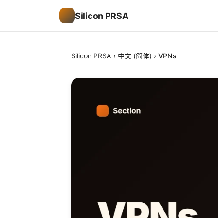
Silicon PRSA
Silicon PRSA
›
中文 (简体)
›
VPNs