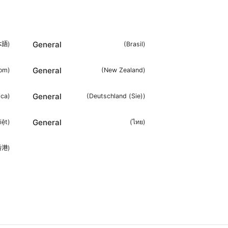
General
本語
)
(
Brasil
)
General
dom
)
(
New Zealand
)
General
ica
)
(
Deutschland (Sie)
)
General
iệt
)
(
ไทย
)
香港
)