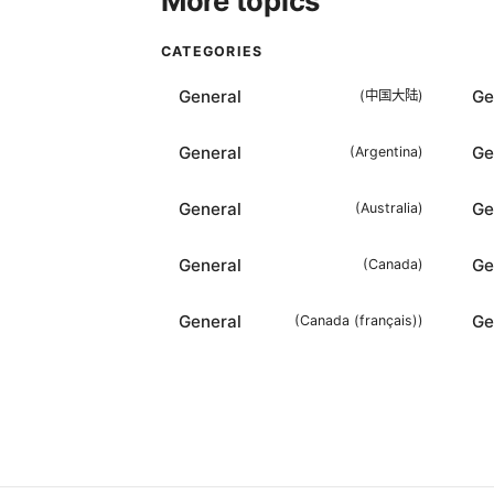
More topics
CATEGORIES
General
Ge
(
中国大陆
)
General
Ge
(
Argentina
)
General
Ge
(
Australia
)
General
Ge
(
Canada
)
General
Ge
(
Canada (français)
)