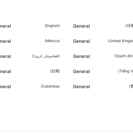
neral
General
(
English
)
(
日
neral
General
(
México
)
(
United King
neral
General
(
افغانستان (دری)
)
(
South Afr
neral
General
(
台灣
)
(
Tiếng V
neral
General
(
Colombia
)
(