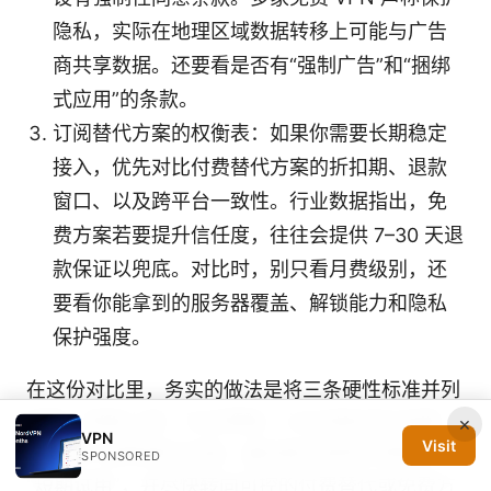
隐私，实际在地理区域数据转移上可能与广告
商共享数据。还要看是否有“强制广告”和“捆绑
式应用”的条款。
订阅替代方案的权衡表：如果你需要长期稳定
接入，优先对比付费替代方案的折扣期、退款
窗口、以及跨平台一致性。行业数据指出，免
费方案若要提升信任度，往往会提供 7–30 天退
款保证以兜底。对比时，别只看月费级别，还
要看你能拿到的服务器覆盖、解锁能力和隐私
保护强度。
在这份对比里，务实的做法是将三条硬性标准并列
衡量：数据上限、日志策略、以及退款或升级路
×
VPN
Visit
径。若三者都落在边缘，最佳做法是把它降格为
SPONSORED
“短期试用”，并尽快转向可控的付费替代或免费方