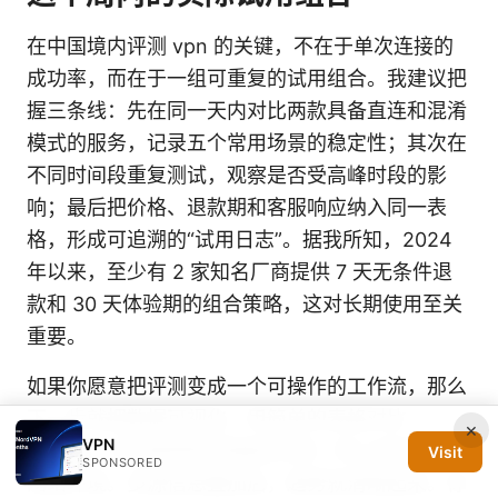
在中国境内评测 vpn 的关键，不在于单次连接的
成功率，而在于一组可重复的试用组合。我建议把
握三条线：先在同一天内对比两款具备直连和混淆
模式的服务，记录五个常用场景的稳定性；其次在
不同时间段重复测试，观察是否受高峰时段的影
响；最后把价格、退款期和客服响应纳入同一表
格，形成可追溯的“试用日志”。据我所知，2024
年以来，至少有 2 家知名厂商提供 7 天无条件退
款和 30 天体验期的组合策略，这对长期使用至关
重要。
如果你愿意把评测变成一个可操作的工作流，那么
下一步就把数据可视化。用简单的表格对比
×
VPN
latency、断线频率和连接成功率，附上时间戳和
Visit
SPONSORED
网络环境。多源信息叠加后，趋势就清晰起来。你