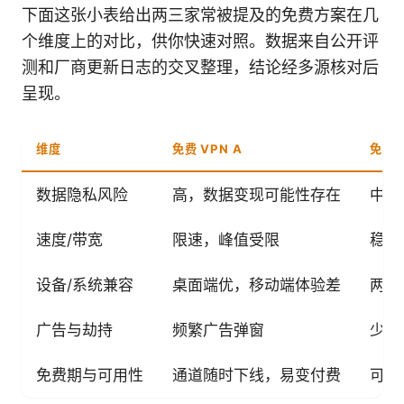
下面这张小表给出两三家常被提及的免费方案在几
个维度上的对比，供你快速对照。数据来自公开评
测和厂商更新日志的交叉整理，结论经多源核对后
呈现。
维度
免费 VPN A
免费 
数据隐私风险
高，数据变现可能性存在
中等
速度/带宽
限速，峰值受限
稳定
设备/系统兼容
桌面端优，移动端体验差
两端
广告与劫持
频繁广告弹窗
少量
免费期与可用性
通道随时下线，易变付费
可能