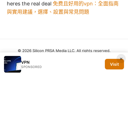
heres the real deal
免费且好用的vpn：全面指南
與實用建議，選擇、設置與常見問題
© 2026 Silicon PRSA Media LLC. All rights reserved.
×
VPN
Visit
SPONSORED
Silicon PRSA Media LLC
1209 N Orange St, Suite 7064
Wilmington, DE, 19801
US
contact@siliconprsa.org
+1-302-555-0142
About
Privacy Policy
Terms of Use