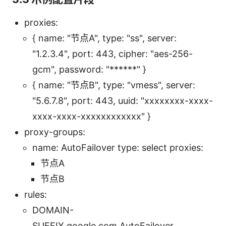
proxies:
{ name: "节点A", type: "ss", server:
"1.2.3.4", port: 443, cipher: "aes-256-
gcm", password: "******" }
{ name: "节点B", type: "vmess", server:
"5.6.7.8", port: 443, uuid: "xxxxxxxx-xxxx-
xxxx-xxxx-xxxxxxxxxxxx" }
proxy-groups:
name: AutoFailover type: select proxies:
节点A
节点B
rules:
DOMAIN-
SUFFIX,google.com,AutoFailover