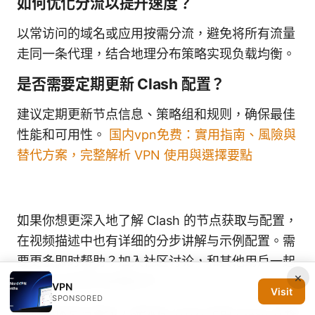
如何优化分流以提升速度？
以常访问的域名或应用按需分流，避免将所有流量
走同一条代理，结合地理分布策略实现负载均衡。
是否需要定期更新 Clash 配置？
建议定期更新节点信息、策略组和规则，确保最佳
性能和可用性。
国内vpn免费：實用指南、風險與
替代方案，完整解析 VPN 使用與選擇要點
如果你想更深入地了解 Clash 的节点获取与配置，
在视频描述中也有详细的分步讲解与示例配置。需
要更多即时帮助？加入社区讨论，和其他用户一起
×
分享节点来源与配置技巧。
VPN
Visit
SPONSORED
请记得休息与备份，祝你在 2026 年用 Clash 代理