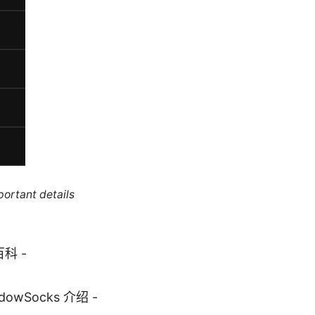
portant details
百科 -
hadowSocks 介绍 -