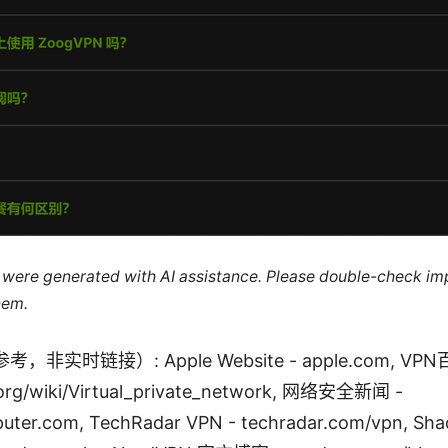
le were generated with AI assistance. Please double-check im
hem.
非实时链接）: Apple Website - apple.com, VPN
.org/wiki/Virtual_private_network, 网络安全新闻 -
uter.com, TechRadar VPN - techradar.com/vpn, S