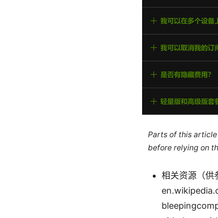
Parts of this artic
before relying on t
相关资源（供参考，
en.wikipedia
bleepingcomp