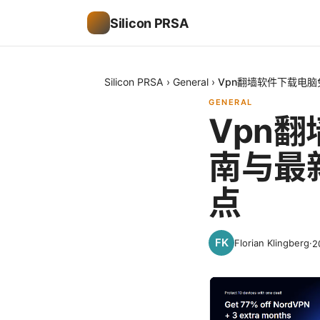
Silicon PRSA
Silicon PRSA
›
General
›
Vpn翻墙软件下载电
GENERAL
Vpn
南与最
点
Florian Klingberg
·
2