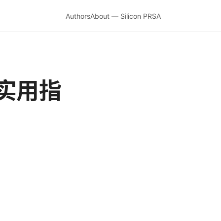
Authors
About — Silicon PRSA
实用指