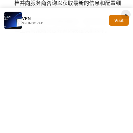
档并向服务商咨询以获取最新的信息和配置细
节。
×
VPN
Visit
若你对网络安全有更高要求，建议结合多种安
SPONSORED
全工具与策略来提升整体隐私保护水平。
以上内容力求覆盖你在 2025 年需要了解的 V2ray
节点购买全流程。希望这份指南能帮助你更快速地
找到稳定、性价比高的节点，并在不同设备上实现
顺畅的上网体验。
Sources:
便宜梯子 2025 高性价比 vpn 推荐与选购终极指
南：速度、隐私、价格全方位对比
V2ray vpn下载完整教程与最新更新
如何在
microsoft edge 浏览器中使用 vpn：2025 年全面