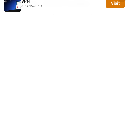
VPN
Visit
级指南：VPN、隐私保护与合规要点
SPONSORED
Vpnservice 深入指南：Vpnservice 的工作原理、
功能比较、购买与使用技巧
机票买完降价怎么
办？手把手教你拿回差价，别再白白损失钱！差价
退款攻略、价格保护、信用卡差价、VPN带你跨区
域比价提升成功率
© 2026 Silicon PRSA Media LLC. All rights reserved.
Silicon PRSA Media LLC
1209 N Orange St, Suite 7064
Wilmington, DE, 19801
US