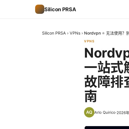
Silicon PRSA
Silicon PRSA
›
VPNs
›
Nordvpn ⭐ 无法
VPNS
Nord
一站式解
故障排
南
Arlo Quirico
·
2026