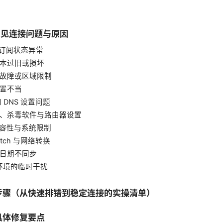
 常见连接问题与原因
与订阅状态异常
版本过旧或损坏
器故障或区域限制
设置不当
 和 DNS 设置问题
墙、杀毒软件与路由器设置
兼容性与系统限制
Switch 与网络转换
与日期不同步
环境的临时干扰
步骤（从快速排错到稳定连接的实操清单）
具体修复要点