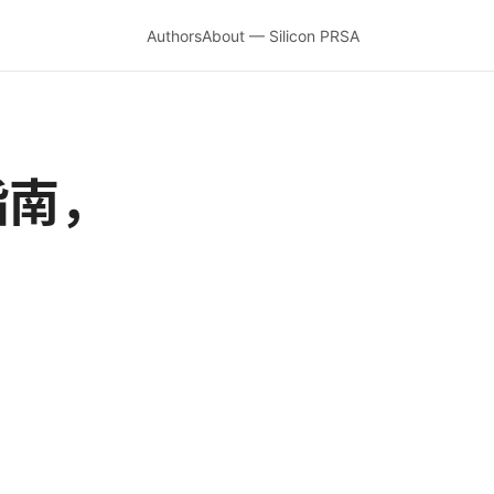
Authors
About — Silicon PRSA
指南，