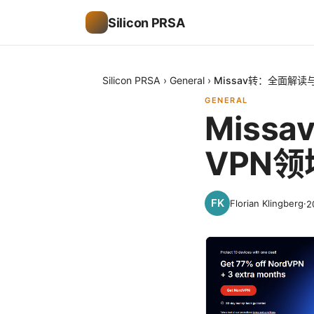
Silicon PRSA
Silicon PRSA
›
General
›
Missav转：全面解
GENERAL
Mis
VPN
Florian Klingberg
·
2