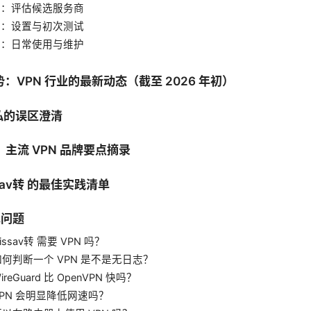
骤二：评估候选服务商
骤三：设置与初次测试
骤四：日常使用与维护
势：VPN 行业的最新动态（截至 2026 年初）
隐私的误区澄清
：主流 VPN 品牌要点摘录
ssav转 的最佳实践清单
常见问题
issav转 需要 VPN 吗？
如何判断一个 VPN 是不是无日志？
reGuard 比 OpenVPN 快吗？
VPN 会明显降低网速吗？