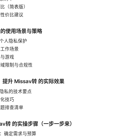
议对比（简表版）
格与性价比建议
av转 的使用场景与策略
庭与个人隐私保护
习与工作场景
体与游戏
过地域限制与合规性
：提升 Missav转 的实际效果
全与隐私的技术要点
优化技巧
见问题排查清单
issav转 的实操步骤（一步一步来）
骤一：确定需求与预算