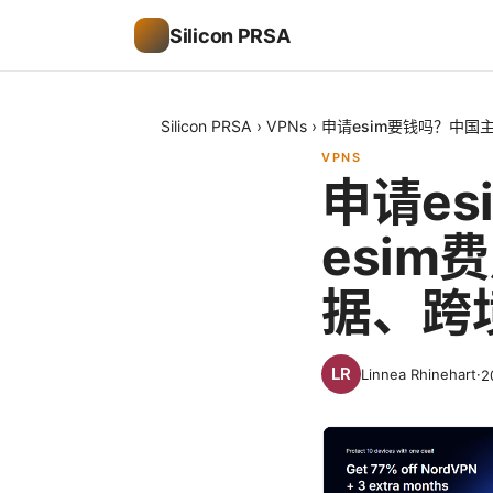
Silicon PRSA
Silicon PRSA
›
VPNs
›
申请esim要钱吗？中
VPNS
申请e
esi
据、跨
Linnea Rhinehart
·
2