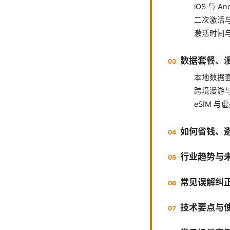
iOS 与 A
二次激活
激活时间
数据套餐、
本地数据
跨境漫游
eSIM 
如何省钱、
行业趋势与
常见误解纠
技术要点与