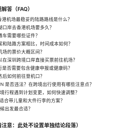
解答（FAQ）
去香港机场最稳妥的陆路路线是什么？
罗湖口岸去香港机场要多久？
直通车需要哪些证件？
方案和陆路方案相比，时间成本如何？
港机场的票价大概区间？
可以在深圳跨境口岸直接买票前往机场？
出行是否需要包含健康申报或健康码？
到达后如何前往登机口？
 VPN 是否违法？在跨境出行使用有哪些注意点？
果跨境行程遇到计划变更，如何快速调整？
没有适合带儿童和大件行李的方案？
么时候出发最合适？
请注意：此处不设置单独结论段落）