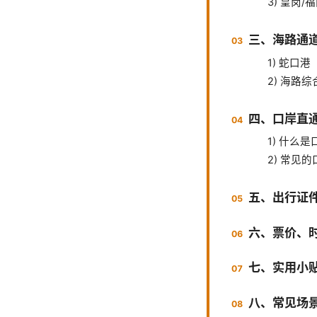
3) 皇岗
三、海路通
1) 蛇口
2) 海路
四、口岸直
1) 什么
2) 常见
五、出行证
六、票价、
七、实用小
八、常见场