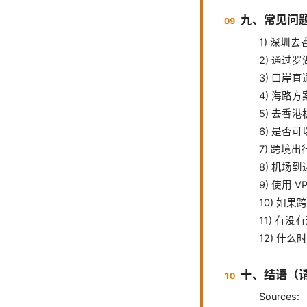
九、常见问题
1) 深圳
2) 通过
3) 口岸
4) 海路
5) 去香
6) 是否
7) 跨境
8) 机场
9) 使用
10) 如
11) 有
12) 什
十、结语（
Sources: