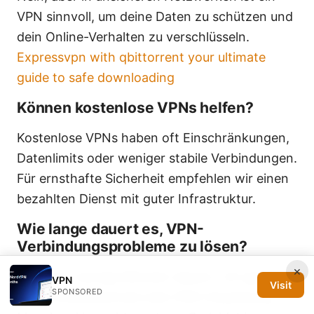
VPN sinnvoll, um deine Daten zu schützen und
dein Online-Verhalten zu verschlüsseln.
Expressvpn with qbittorrent your ultimate
guide to safe downloading
Können kostenlose VPNs helfen?
Kostenlose VPNs haben oft Einschränkungen,
Datenlimits oder weniger stabile Verbindungen.
Für ernsthafte Sicherheit empfehlen wir einen
bezahlten Dienst mit guter Infrastruktur.
Wie lange dauert es, VPN-
Verbindungsprobleme zu lösen?
×
Das kann wenige Minuten dauern, oft genügt
VPN
Visit
SPONSORED
ein Protokollwechsel oder DNS-Anpassung.