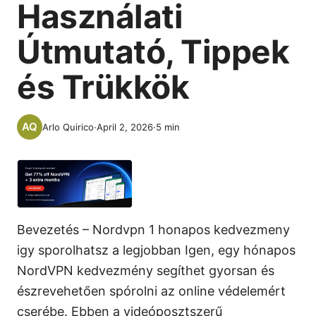
Használati
Útmutató, Tippek
és Trükkök
Arlo Quirico
·
April 2, 2026
·
5
min
Bevezetés – Nordvpn 1 honapos kedvezmeny
igy sporolhatsz a legjobban Igen, egy hónapos
NordVPN kedvezmény segíthet gyorsan és
észrevehetően spórolni az online védelemért
cserébe. Ebben a videóposztszerű