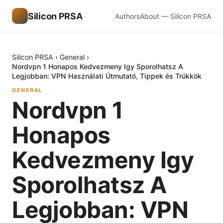
Silicon PRSA
Authors
About — Silicon PRSA
Silicon PRSA
›
General
›
Nordvpn 1 Honapos Kedvezmeny Igy Sporolhatsz A
Legjobban: VPN Használati Útmutató, Tippek és Trükkök
GENERAL
Nordvpn 1
Honapos
Kedvezmeny Igy
Sporolhatsz A
Legjobban: VPN