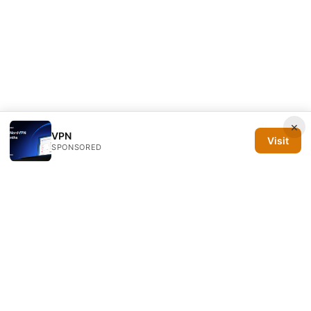
×
VPN
Visit
SPONSORED
Silicon PRSA Media LLC
1209 N Orange St, Suite 7064
Wilmington, DE, 19801
US
contact@siliconprsa.org
+1-302-555-0142
About
Privacy Policy
Terms of Use