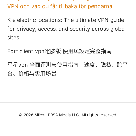
VPN och vad du får tillbaka för pengarna
K e electric locations: The ultimate VPN guide
for privacy, access, and security across global
sites
Forticlient vpn電腦版 使用與設定完整指南
星星vpn 全面评测与使用指南：速度、隐私、跨平
台、价格与实用场景
© 2026 Silicon PRSA Media LLC. All rights reserved.