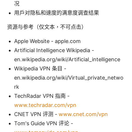
况
用户对隐私和速度的满意度调查结果
资源与参考（仅文本，不可点击）
Apple Website - apple.com
Artificial Intelligence Wikipedia -
en.wikipedia.org/wiki/Artificial_intelligence
Wikipedia VPN 条目 -
en.wikipedia.org/wiki/Virtual_private_netwo
rk
TechRadar VPN 指南 -
www.techradar.com/vpn
CNET VPN 评测 -
www.cnet.com/vpn
Tom's Guide VPN 评论 -