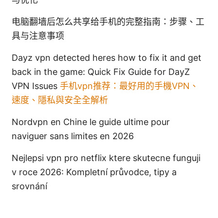
电脑翻墙后怎么共享给手机的完整指南：步骤、工
具与注意事项
Dayz vpn detected heres how to fix it and get
back in the game: Quick Fix Guide for DayZ
VPN Issues
手机vpn推荐：最好用的手機VPN、
速度、隱私與安全全解析
Nordvpn en Chine le guide ultime pour
naviguer sans limites en 2026
Nejlepsi vpn pro netflix ktere skutecne funguji
v roce 2026: Kompletní průvodce, tipy a
srovnání