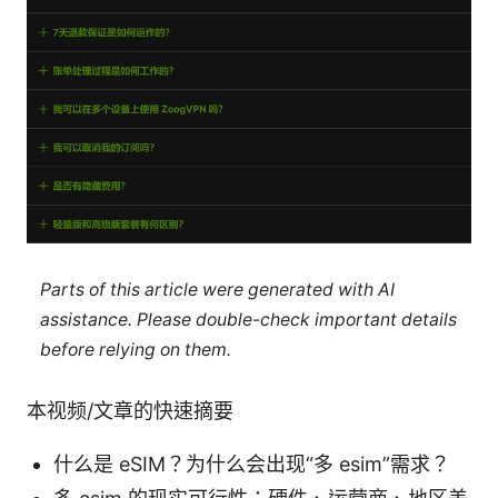
Parts of this article were generated with AI
assistance. Please double-check important details
before relying on them.
本视频/文章的快速摘要
什么是 eSIM？为什么会出现“多 esim”需求？