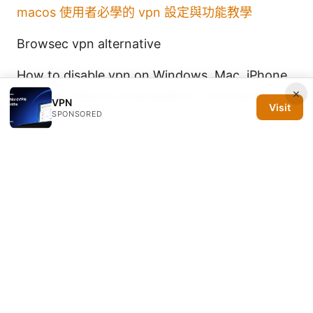
macos 使用者必學的 vpn 設定與功能教學
Browsec vpn alternative
How to disable vpn on Windows, Mac, iPhone,
×
Android: step-by-step guide to turning off a
VPN
Visit
VPN service
SPONSORED
Microsoft edge secure dns: enable DNS over
HTTPS in Edge, compare DoH with VPN
privacy, and protect your browsing in 2025
© 2026 Silicon PRSA Media LLC. All rights reserved.