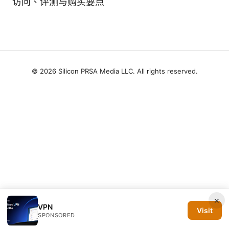
访问、评测与购买要点
© 2026 Silicon PRSA Media LLC. All rights reserved.
×
VPN
Visit
SPONSORED