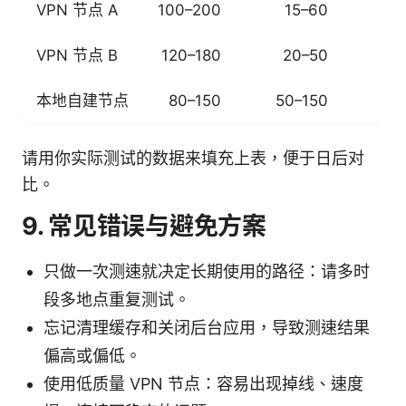
VPN 节点 A
100–200
15–60
VPN 节点 B
120–180
20–50
1
本地自建节点
80–150
50–150
2
请用你实际测试的数据来填充上表，便于日后对
比。
9. 常见错误与避免方案
只做一次测速就决定长期使用的路径：请多时
段多地点重复测试。
忘记清理缓存和关闭后台应用，导致测速结果
偏高或偏低。
使用低质量 VPN 节点：容易出现掉线、速度