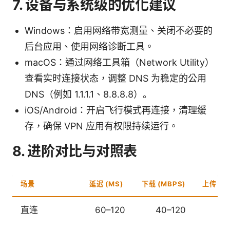
7. 设备与系统级的优化建议
Windows：启用网络带宽测量、关闭不必要的
后台应用、使用网络诊断工具。
macOS：通过网络工具箱（Network Utility）
查看实时连接状态，调整 DNS 为稳定的公用
DNS（例如 1.1.1.1、8.8.8.8）。
iOS/Android：开启飞行模式再连接，清理缓
存，确保 VPN 应用有权限持续运行。
8. 进阶对比与对照表
场景
延迟 (MS)
下载 (MBPS)
上传 (M
直连
60–120
40–120
2