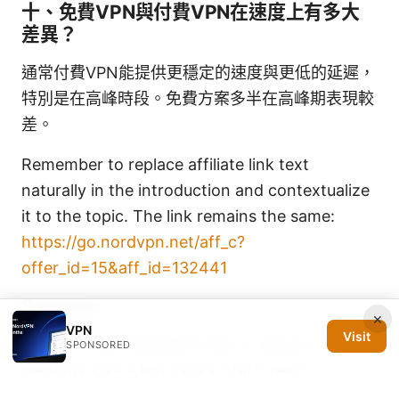
十、免費VPN與付費VPN在速度上有多大
差異？
通常付費VPN能提供更穩定的速度與更低的延遲，
特別是在高峰時段。免費方案多半在高峰期表現較
差。
Remember to replace affiliate link text
naturally in the introduction and contextualize
it to the topic. The link remains the same:
https://go.nordvpn.net/aff_c?
offer_id=15&aff_id=132441
Sources:
×
VPN
Visit
Udm Pro and NordVPN How to Secure Your
SPONSORED
Network Like a Pro: Quick Start, Best
Practices, and Pro Tips