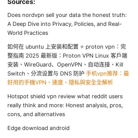
Sources:
Does nordvpn sell your data the honest truth:
A Deep Dive into Privacy, Policies, and Real-
World Practices
如何在 ubuntu 上安装和配置 ⭐ proton vpn：完
整指南 2025 最新版：Proton VPN Linux 客户端
安装、WireGuard、OpenVPN、自动连接、Kill
Switch、分流设置与 DNS 防护
手机vpn推荐：最
好用的手機VPN、速度、隱私與安全全解析
Hotspot shield vpn review what reddit users
really think and more: Honest analysis, pros,
cons, and alternatives
Edge download android