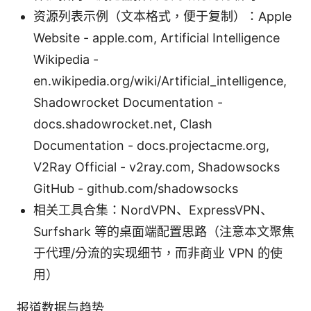
资源列表示例（文本格式，便于复制）：Apple
Website - apple.com, Artificial Intelligence
Wikipedia -
en.wikipedia.org/wiki/Artificial_intelligence,
Shadowrocket Documentation -
docs.shadowrocket.net, Clash
Documentation - docs.projectacme.org,
V2Ray Official - v2ray.com, Shadowsocks
GitHub - github.com/shadowsocks
相关工具合集：NordVPN、ExpressVPN、
Surfshark 等的桌面端配置思路（注意本文聚焦
于代理/分流的实现细节，而非商业 VPN 的使
用）
报道数据与趋势