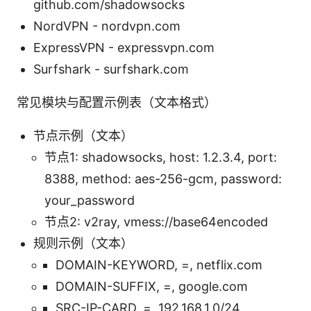
github.com/shadowsocks
NordVPN - nordvpn.com
ExpressVPN - expressvpn.com
Surfshark - surfshark.com
常见模块与配置示例表（文本格式）
节点示例（文本）
节点1: shadowsocks, host: 1.2.3.4, port:
8388, method: aes-256-gcm, password:
your_password
节点2: v2ray, vmess://base64encoded
规则示例（文本）
DOMAIN-KEYWORD, =, netflix.com
DOMAIN-SUFFIX, =, google.com
SRC-IP-CARD, =, 192.168.1.0/24