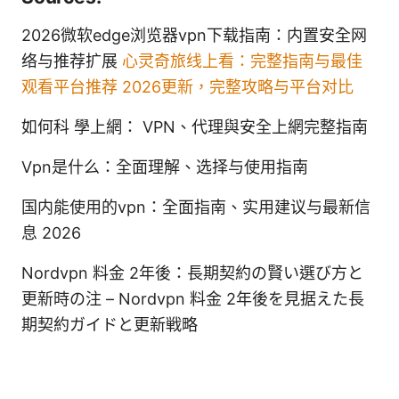
2026微软edge浏览器vpn下载指南：内置安全网
络与推荐扩展
心灵奇旅线上看：完整指南与最佳
观看平台推荐 2026更新，完整攻略与平台对比
如何科 學上網： VPN、代理與安全上網完整指南
Vpn是什么：全面理解、选择与使用指南
国内能使用的vpn：全面指南、实用建议与最新信
息 2026
Nordvpn 料金 2年後：長期契約の賢い選び方と
更新時の注 – Nordvpn 料金 2年後を見据えた長
期契約ガイドと更新戦略