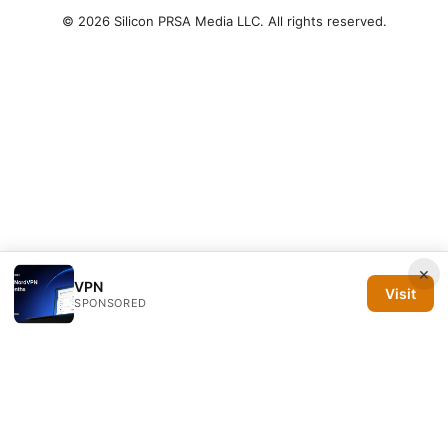
© 2026 Silicon PRSA Media LLC. All rights reserved.
×
VPN
Visit
SPONSORED
Silicon PRSA Media LLC
1209 N Orange St, Suite 7064
Wilmington, DE, 19801
US