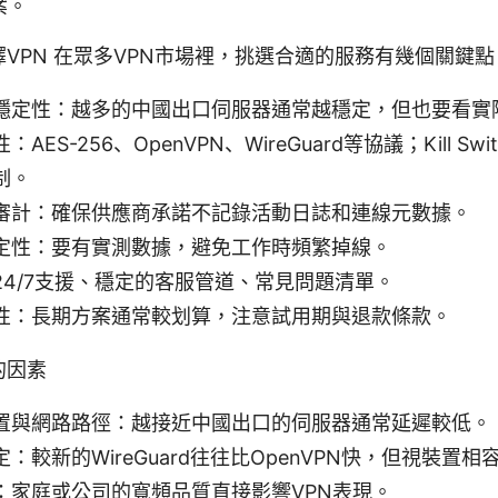
案。
VPN 在眾多VPN市場裡，挑選合適的服務有幾個關鍵點
穩定性：越多的中國出口伺服器通常越穩定，但也要看實
ES-256、OpenVPN、WireGuard等協議；Kill Sw
制。
審計：確保供應商承諾不記錄活動日誌和連線元數據。
定性：要有實測數據，避免工作時頻繁掉線。
24/7支援、穩定的客服管道、常見問題清單。
性：長期方案通常較划算，注意試用期與退款條款。
的因素
置與網路路徑：越接近中國出口的伺服器通常延遲較低。
：較新的WireGuard往往比OpenVPN快，但視裝置相
：家庭或公司的寬頻品質直接影響VPN表現。