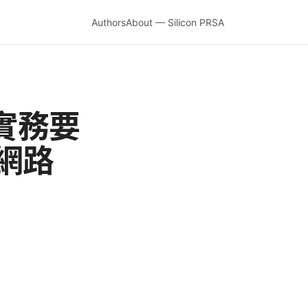
Authors
About — Silicon PRSA
實務要
網路