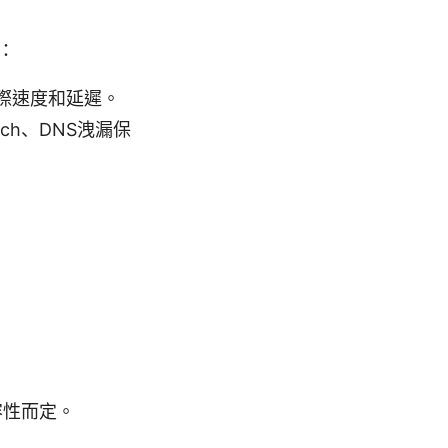
：
際速度和延遲。
itch、DNS洩漏保
容性而定。