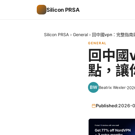
Silicon PRSA
Silicon PRSA
›
General
›
回中國vpn：完整指
GENERAL
回中國
點，讓
Beatrix Wexler
·
20
Published:
2026-