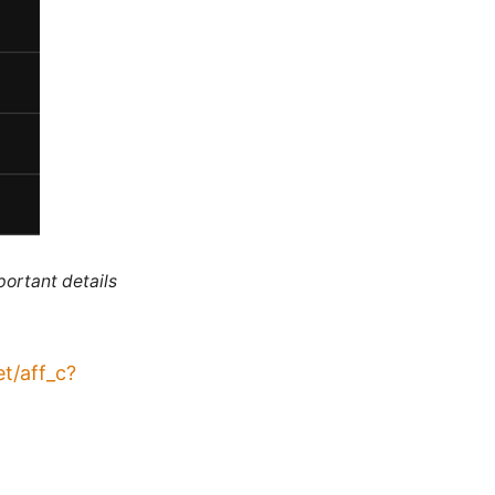
portant details
t/aff_c?