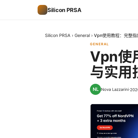
Silicon PRSA
Silicon PRSA
›
General
›
Vpn使用教程：完整
GENERAL
Vpn
与实用
Nova Lazzarini
·
20