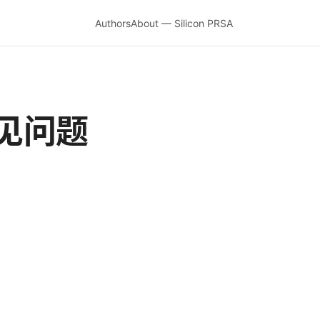
Authors
About — Silicon PRSA
见问题