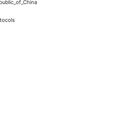
public_of_China
tocols