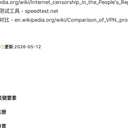
edia.org/wiki/Internet_censorship_in_the_People's_Re
试工具 - speedtest.net
 - en.wikipedia.org/wiki/Comparison_of_VPN_pro
·
更新:
2026-05-12
关键要素
注册
设置