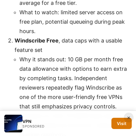
average for a free tier.
What to watch: limited server access on
free plan, potential queueing during peak
hours.
Windscribe Free
, data caps with a usable
feature set
Why it stands out: 10 GB per month free
data allowance with options to earn extra
by completing tasks. Independent
reviewers repeatedly flag Windscribe as
one of the more user-friendly free VPNs
that still emphasizes privacy controls.
Numbers to note: 10 GB/月 base cap, up
×
VPN
Visit
to 2 GB additional via promo. Supports
SPONSORED
multiple platforms.