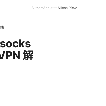
Authors
About — Silicon PRSA
指南
socks
VPN 解