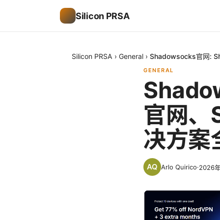
Silicon PRSA
Silicon PRSA
›
General
›
Shadowsocks官网:
GENERAL
Shado
官网、S
决方案
Arlo Quirico
·
2026