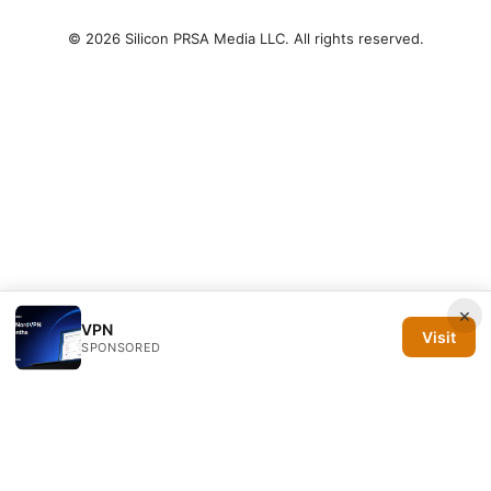
© 2026 Silicon PRSA Media LLC. All rights reserved.
×
VPN
Visit
SPONSORED
Silicon PRSA Media LLC
1209 N Orange St, Suite 7064
Wilmington, DE, 19801
US