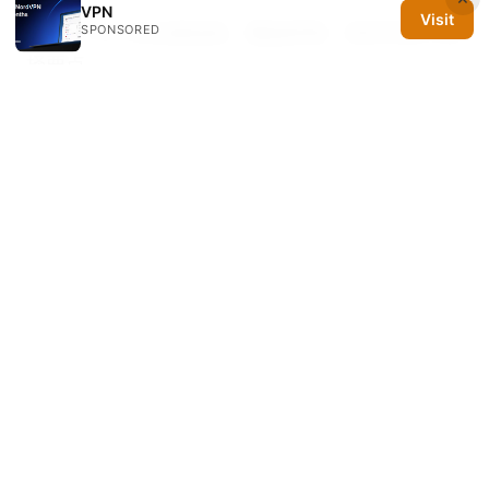
VPN
Visit
Vnp：VPN 的全面指南，覆盖原理、使用场景与选
SPONSORED
择要点
How to Add NordVPN to Your iPhone A Step
by Step Guide: Quick Setup, Tips, and Pro
Tricks
Vpn super 全面指南：VPN 安全性、隐私保护、
速度优化、跨境解锁与流媒体使用评测
Protonvpn下载地址：全面指南、最新资源与对比
分析
Miss免翻墙：VPN 全方位指南：安全上网、隐私
保护、性能对比、使用场景与常见误区