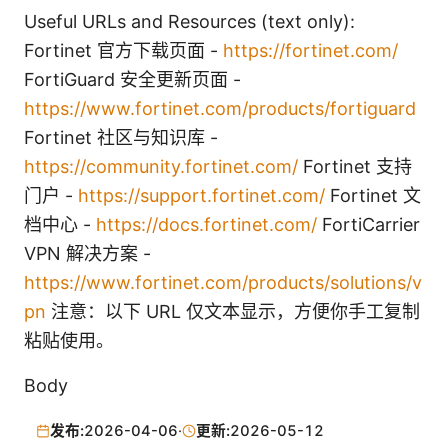
Useful URLs and Resources (text only):
Fortinet 官方下载页面 -
https://fortinet.com/
FortiGuard 安全更新页面 -
https://www.fortinet.com/products/fortiguard
Fortinet 社区与知识库 -
https://community.fortinet.com/
Fortinet 支持
门户 -
https://support.fortinet.com/
Fortinet 文
档中心 -
https://docs.fortinet.com/
FortiCarrier
VPN 解决方案 -
https://www.fortinet.com/products/solutions/v
pn
注意：以下 URL 仅文本显示，方便你手工复制
粘贴使用。
Body
发布:
2026-04-06
·
更新:
2026-05-12