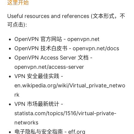
这里开始
Useful resources and references (文本形式，不
可点击):
OpenVPN 官方网站 - openvpn.net
OpenVPN 技术白皮书 - openvpn.net/docs
OpenVPN Access Server 文档 -
openvpn.net/access-server
VPN 安全最佳实践 -
en.wikipedia.org/wiki/Virtual_private_netwo
rk
VPN 市场最新统计 -
statista.com/topics/1516/virtual-private-
networks
电子隐私与安全指南 - eff.org