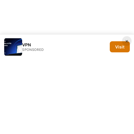
×
VPN
Visit
SPONSORED
Silicon PRSA Media LLC
1209 N Orange St, Suite 7064
Wilmington, DE, 19801
US
contact@siliconprsa.org
+1-302-555-0142
About
Privacy Policy
Terms of Use