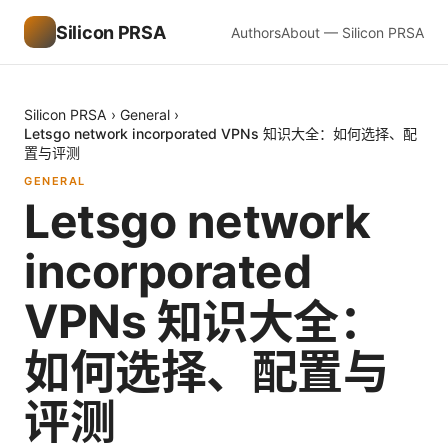
Silicon PRSA
Authors
About — Silicon PRSA
Silicon PRSA
›
General
›
Letsgo network incorporated VPNs 知识大全：如何选择、配
置与评测
GENERAL
Letsgo network
incorporated
VPNs 知识大全：
如何选择、配置与
评测