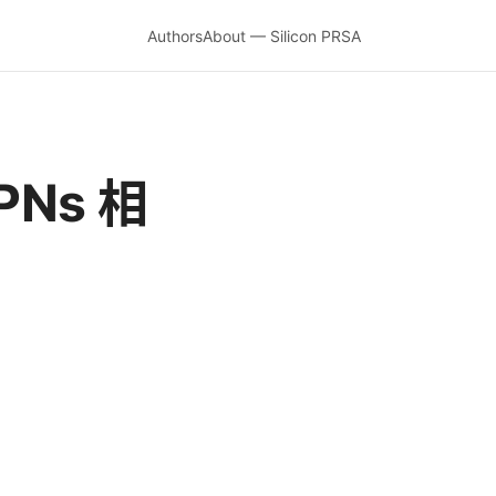
Authors
About — Silicon PRSA
Ns 相