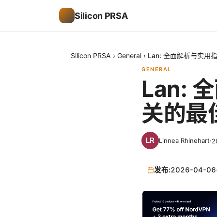
Silicon PRSA
Silicon PRSA
›
General
›
Lan: 全面解析与实用
GENERAL
Lan:
关的最
Linnea Rhinehart
·
2
发布:
2026-04-06