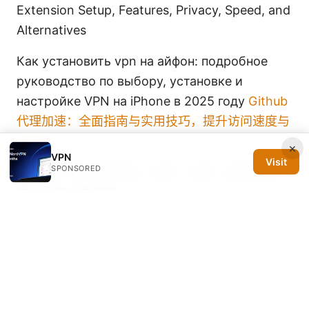
Extension Setup, Features, Privacy, Speed, and
Alternatives
Как установить vpn на айфон: подробное
руководство по выбору, установке и
настройке VPN на iPhone в 2025 году
Github
代理加速：全面指南与实用技巧，提升访问速度与
稳定性
×
VPN
Visit
SPONSORED
国内vpn节点使用指南：选择、设置、速度优化与
隐私保护全面攻略
Hoxx vpn edge review 2025: features,
performance, privacy, setup guide, tips, and
alternatives