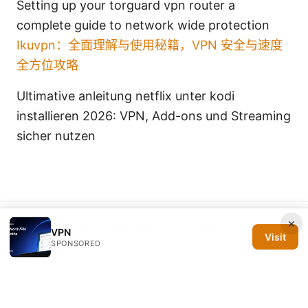
Setting up your torguard vpn router a
complete guide to network wide protection
Ikuvpn：全面理解与使用秘籍，VPN 安全与速度
全方位攻略
Ultimative anleitung netflix unter kodi
installieren 2026: VPN, Add-ons und Streaming
sicher nutzen
×
© 2026 Silicon PRSA Media LLC. All rights reserved.
VPN
Visit
SPONSORED
Silicon PRSA Media LLC
1209 N Orange St, Suite 7064