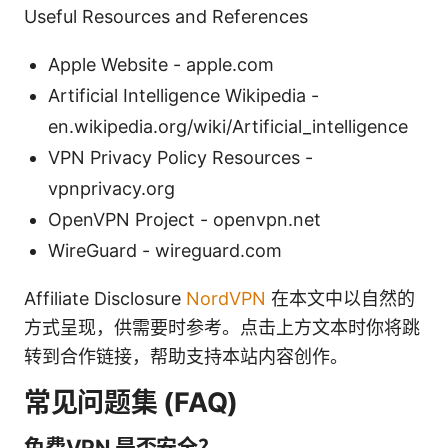
Useful Resources and References
Apple Website - apple.com
Artificial Intelligence Wikipedia -
en.wikipedia.org/wiki/Artificial_intelligence
VPN Privacy Policy Resources -
vpnprivacy.org
OpenVPN Project - openvpn.net
WireGuard - wireguard.com
Affiliate Disclosure
NordVPN
在本文中以自然的
方式呈现，供需要时参考。点击上方文本时你将跳
转到合作链接，帮助支持本站内容创作。
常见问题集 (FAQ)
免费VPN 是否安全？