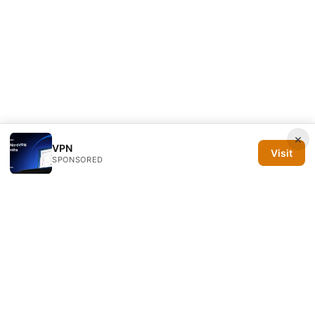
×
VPN
Visit
SPONSORED
Silicon PRSA Media LLC
1209 N Orange St, Suite 7064
Wilmington, DE, 19801
US
contact@siliconprsa.org
+1-302-555-0142
About
Privacy Policy
Terms of Use