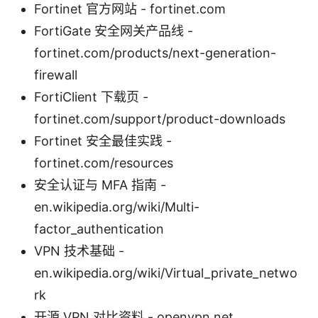
Fortinet 官方网站 - fortinet.com
FortiGate 安全网关产品线 -
fortinet.com/products/next-generation-
firewall
FortiClient 下载页 -
fortinet.com/support/product-downloads
Fortinet 安全最佳实践 -
fortinet.com/resources
安全认证与 MFA 指南 -
en.wikipedia.org/wiki/Multi-
factor_authentication
VPN 技术基础 -
en.wikipedia.org/wiki/Virtual_private_netwo
rk
开源 VPN 对比资料 - openvpn.net、