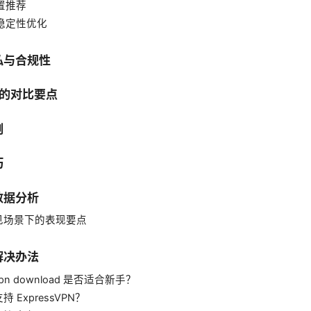
设置推荐
与稳定性优化
私与合规性
 的对比要点
例
巧
数据分析
见场景下的表现要点
解决办法
 vpn download 是否适合新手？
 ExpressVPN？