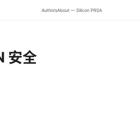
Authors
About — Silicon PRSA
PN 安全