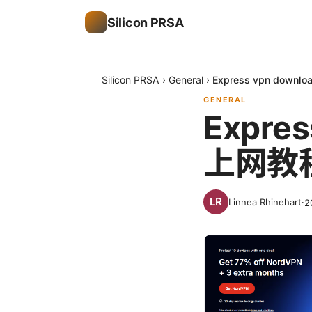
Silicon PRSA
Silicon PRSA
›
General
›
Express vpn dow
GENERAL
Expres
上网教
Linnea Rhinehart
·
2