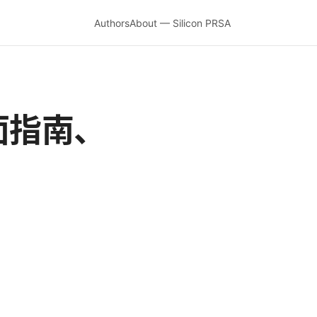
Authors
About — Silicon PRSA
全面指南、