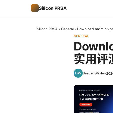
Silicon PRSA
Silicon PRSA
›
General
›
Download radm
GENERAL
Downl
实用评
Beatrix Wexler
·
20