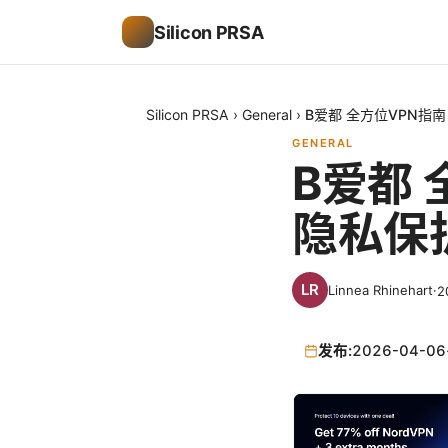
Silicon PRSA
Silicon PRSA
›
General
›
B爱都 全方位VPN指
GENERAL
B爱都
隐私保
Linnea Rhinehart
·
2
发布:
2026-04-06