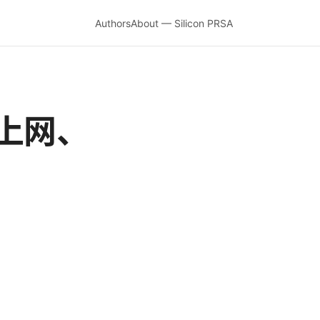
Authors
About — Silicon PRSA
全上网、