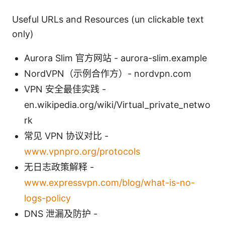
Useful URLs and Resources (un clickable text
only)
Aurora Slim 官方网站 - aurora-slim.example
NordVPN（示例合作方）- nordvpn.com
VPN 安全最佳实践 -
en.wikipedia.org/wiki/Virtual_private_netwo
rk
常见 VPN 协议对比 -
www.vpnpro.org/protocols
无日志政策解释 -
www.expressvpn.com/blog/what-is-no-
logs-policy
DNS 泄漏及防护 -