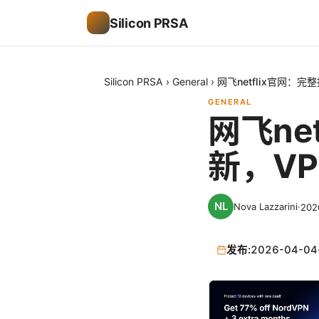
Silicon PRSA
Silicon PRSA
›
General
›
网飞netflix官网：
GENERAL
网飞ne
新，V
Nova Lazzarini
·
20
发布:
2026-04-04