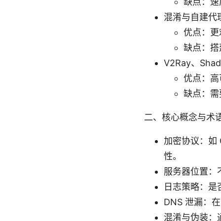
缺点：速
混淆与自建代
优点：更
缺点：搭
V2Ray、Shad
优点：高
缺点：需
二、核心概念与术
加密协议：如 O
性。
服务器位置：
日志策略：是
DNS 泄漏：
混淆与伪装：