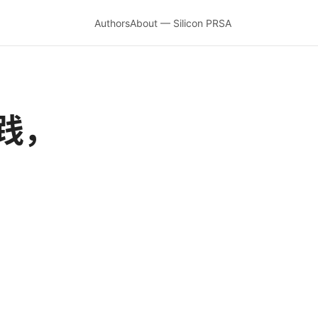
Authors
About — Silicon PRSA
践，