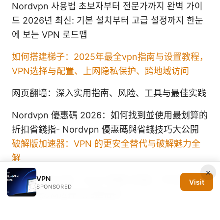
Nordvpn 사용법 초보자부터 전문가까지 완벽 가이
드 2026년 최신: 기본 설치부터 고급 설정까지 한눈
에 보는 VPN 로드맵
如何搭建梯子：2025年最全vpn指南与设置教程，
VPN选择与配置、上网隐私保护、跨地域访问
网页翻墙：深入实用指南、风险、工具与最佳实践
Nordvpn 優惠碼 2026：如何找到並使用最划算的
折扣省錢指- Nordvpn 優惠碼與省錢技巧大公開
破解版加速器：VPN 的更安全替代与破解魅力全
解
×
VPN
Clash 购买订阅：Clash 配置订阅源、节点获取与
Visit
SPONSORED
VPN 服务商选择的完整指南