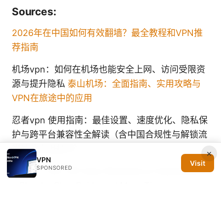
Sources:
2026年在中国如何有效翻墙？最全教程和VPN推
荐指南
机场vpn：如何在机场也能安全上网、访问受限资
源与提升隐私
泰山机场：全面指南、实用攻略与
VPN在旅途中的应用
忍者vpn 使用指南：最佳设置、速度优化、隐私保
护与跨平台兼容性全解读（含中国合规性与解锁流
媒体的实用技巧）
×
VPN
Visit
SPONSORED
How to Turn Off Auto Renewal on ExpressVPN
a Step by Step Guide and More Tips
Nordvpn vs norton vpn：あなたに最適なのはど