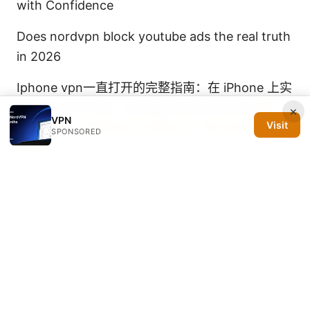
with Confidence
Does nordvpn block youtube ads the real truth
in 2026
Iphone vpn一直打开的完整指南：在 iPhone 上实
现 VPN 永久开启、自动连接与安全性评估
快连
×
VPN
Visit
vpn app：全面指南与实用技巧，提升隐私与上网
SPONSORED
自由
八云vpn 使用全方位指南：如何选择、安装、配
置、测速以及在中国的隐私保护与翻墙技巧
© 2026 Silicon PRSA Media LLC. All rights reserved.